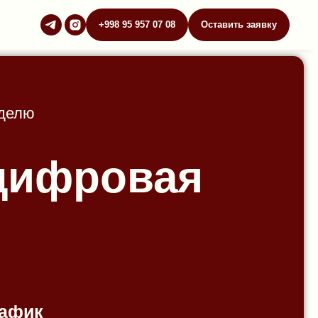
+998 95 957 07 08
Оставить заявку
еделю
 цифровая
афик