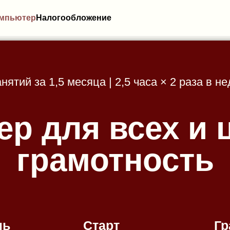
мпьютер
Налогообложение
анятий за 1,5 месяца | 2,5 часа × 2 раза в н
р для всех и
грамотность
ль
Старт
Гр