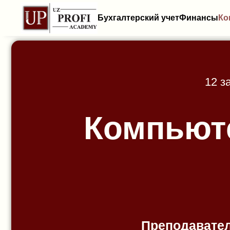
Бухгалтерский учет
Финансы
Ко
12 з
Компьюте
Преподавате